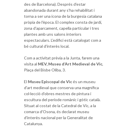
des de Barcelona). Després d'estar
abandonada durant any s'ha rehabilitat i
torna a ser una icona de la burgesia catalana
pròpia de l'època. El complex consta de jardí,
zona d'aparcament, capella particular i tres
plantes amb uns salons interiors
espectaculars. L'edifici està catalogat com a
bé cultural d'interès local.
Com a activitat prèvia a la Junta, farem una
visita al
MEV, Museu d’Art Medieval de Vic
,
Plaça del Bisbe Oliba, 3.
El
Museu Episcopal de Vic
és un museu
d'art medieval que conserva una magnífica
col·lecció d'obres mestres de pintura i
escultura del període romànic i gòtic català.
Situat al costat de la Catedral de Vic, a la
comarca d'Osona, és declarat museu
d'interès nacional per la Generalitat de
Catalunya.