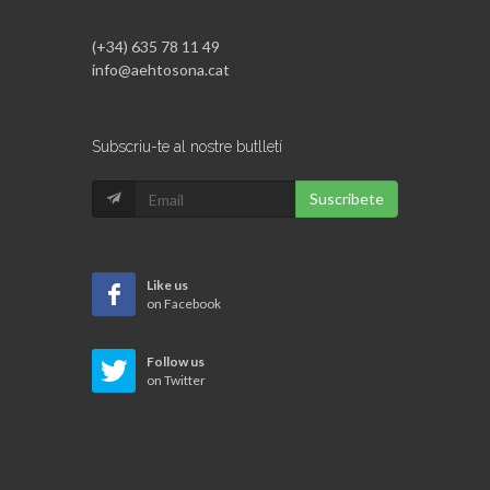
(+34) 635 78 11 49
info@aehtosona.cat
Subscriu-te al nostre butlletí
Suscribete
Like us
on Facebook
Follow us
on Twitter