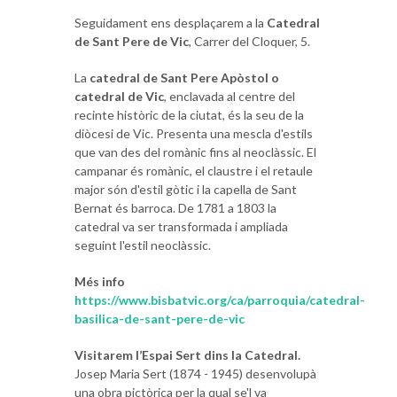
Seguidament ens desplaçarem a la
Catedral
de Sant Pere de Vic
, Carrer del Cloquer, 5.
La
catedral de Sant Pere Apòstol o
catedral de Vic
, enclavada al centre del
recinte històric de la ciutat, és la seu de la
diòcesi de Vic. Presenta una mescla d'estils
que van des del romànic fins al neoclàssic. El
campanar és romànic, el claustre i el retaule
major són d'estil gòtic i la capella de Sant
Bernat és barroca. De 1781 a 1803 la
catedral va ser transformada i ampliada
seguint l'estil neoclàssic.
Més info
https://www.bisbatvic.org/ca/parroquia/catedral-
basilica-de-sant-pere-de-vic
Visitarem l’Espai Sert dins la Catedral.
Josep Maria Sert (1874 - 1945) desenvolupà
una obra pictòrica per la qual se'l va