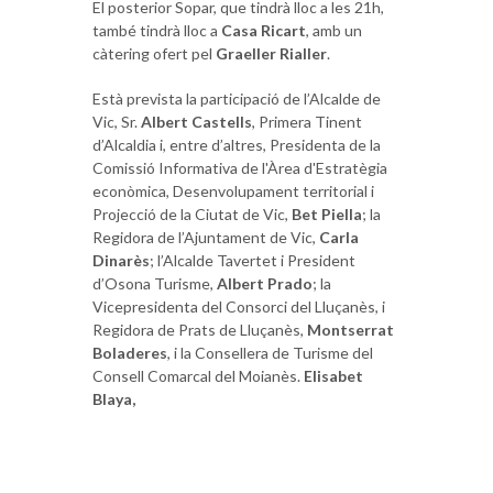
El posterior Sopar, que tindrà lloc a les 21h,
també tindrà lloc a
Casa Ricart
, amb un
càtering ofert pel
Graeller Rialler
.
Està prevista la participació de l’Alcalde de
Vic, Sr.
Albert Castells
, Primera Tinent
d’Alcaldia i, entre d’altres, Presidenta de la
Comissió Informativa de l'Àrea d'Estratègia
econòmica, Desenvolupament territorial i
Projecció de la Ciutat de Vic,
Bet Piella
; la
Regidora de l’Ajuntament de Vic,
Carla
Dinarès
; l’Alcalde Tavertet i President
d’Osona Turisme,
Albert Prado
; la
Vicepresidenta del Consorci del Lluçanès, i
Regidora de Prats de Lluçanès,
Montserrat
Boladeres
, i la Consellera de Turisme del
Consell Comarcal del Moianès.
Elisabet
Blaya,