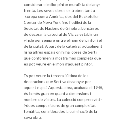
considerar el millor pintor muralista del anys
trenta. Les seves obres es troben tant a
Europa com a Amèrica, des del Rockefeller
Center de Nova York fins l' edifici de la
Societat de Nacions de Ginebra. L'encàrrec
de decorar la catedral de Vic va establir un
vincle per sempre entre el nom del pintor i el
de la ciutat. A part de la catedral, actualment
hi ha altres espais on hi ha obres de Sert i
que conformen la mostra més completa que
es pot veure en el món d'aquest pintor.
Es pot veure la tercera i última de les
decoracions que Sert va dissenyar per
aquest espai. Aquesta obra, acabada el 1945,
és la més gran en quant a dimensions i
nombre de visites. La colecció compren vint-
i-dues composicions de gran complexitat
temàtica, considerades la culminació de la
seva obra.