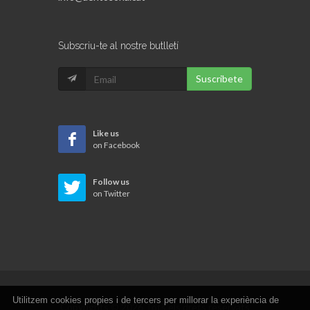
Subscriu-te al nostre butlletí
Suscribete
Like us
on Facebook
Follow us
on Twitter
Utilitzem cookies propies i de tercers per millorar la experiència de
Copyrights © 2026 Tots els drets reservats