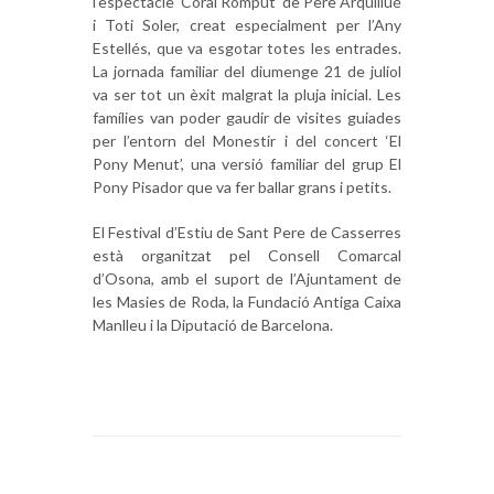
l’espectacle ‘Coral Romput’ de Pere Arquillué
i Toti Soler, creat especialment per l’Any
Estellés, que va esgotar totes les entrades.
La jornada familiar del diumenge 21 de juliol
va ser tot un èxit malgrat la pluja inicial. Les
famílies van poder gaudir de visites guiades
per l’entorn del Monestir i del concert ‘El
Pony Menut’, una versió familiar del grup El
Pony Pisador que va fer ballar grans i petits.
El Festival d’Estiu de Sant Pere de Casserres
està organitzat pel Consell Comarcal
d’Osona, amb el suport de l’Ajuntament de
les Masies de Roda, la Fundació Antiga Caixa
Manlleu i la Diputació de Barcelona.