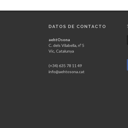
DATOS DE CONTACTO
aehtOsona
C. dels Vilabella, nº 5
Vic, Catalunya
(+34) 635 78 11 49
info@aehtosona.cat