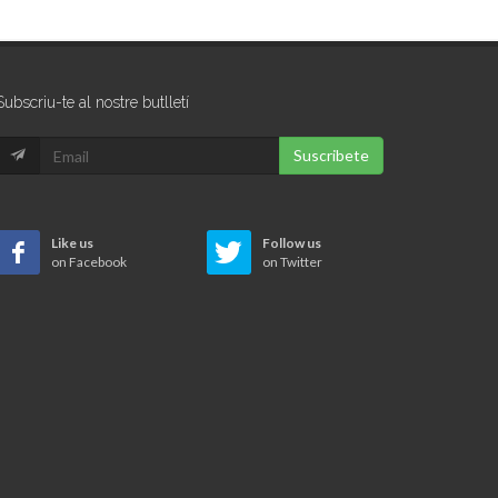
Subscriu-te al nostre butlletí
Suscribete
Like us
Follow us
on Facebook
on Twitter