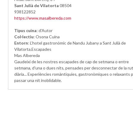
Sant Julià de Vilatorta
08504
938122852
https://www.masalbereda.com
Tipus cuina
: d'Autor
Col·lectiu
: Osona Cuina
Entorn
: L’hotel gastronòmic de Nandu Jubany a Sant Julià de
Vilatorta.Escapades
Mas Albereda
Gaudeixi de les nostres escapades de cap de setmana o entre
setmana, d'una o dues nits, pensades per desconnectar de la ru
diària... Experiències romàntiquies, gastronòmiques o relaxants p
passar una nit inoblidable.