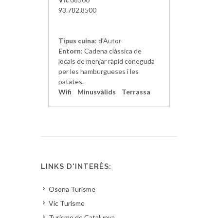
93.782.8500
Tipus cuina
: d'Autor
Entorn
: Cadena clàssica de
locals de menjar ràpid coneguda
per les hamburgueses i les
patates.
Wifi
Minusvàlids
Terrassa
LINKS D'INTERÈS:
Osona Turisme
Vic Turisme
Turisme de Catalunya