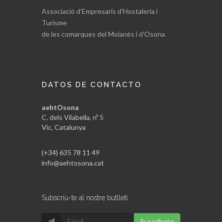
Associació d'Empresaris d'Hostaleria i
Turisme
de les comarques del Moianès i d'Osona
DATOS DE CONTACTO
aehtOsona
C. dels Vilabella, nº 5
Vic, Catalunya
(+34) 635 78 11 49
info@aehtosona.cat
Subscriu-te al nostre butlletí
Suscribete