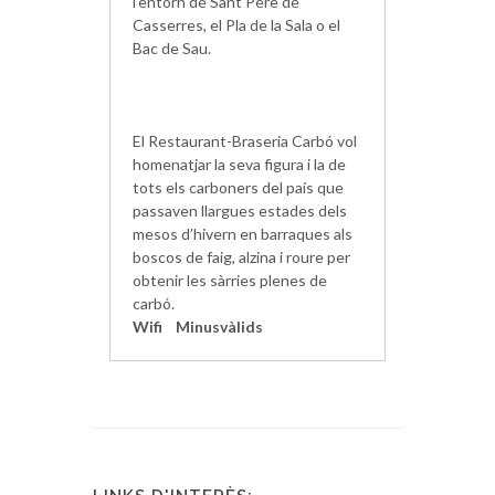
l’entorn de Sant Pere de
Casserres, el Pla de la Sala o el
Bac de Sau.
El Restaurant-Braseria Carbó vol
homenatjar la seva figura i la de
tots els carboners del país que
passaven llargues estades dels
mesos d’hivern en barraques als
boscos de faig, alzina i roure per
obtenir les sàrries plenes de
carbó.
Wifi
Minusvàlids