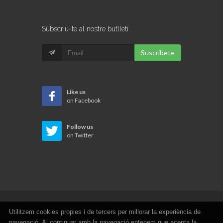
Subscriu-te al nostre butlletí
Suscribete
Like us
on Facebook
Follow us
on Twitter
Utilitzem cookies propies i de tercers per millorar la experiència de
Copyrights © 2026 Tots els drets reservats
navegació. Al continuar amb la navegació entenem que acepta la