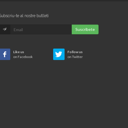
Subscriu-te al nostre butlletí
Suscribete
Like us
Follow us
on Facebook
on Twitter