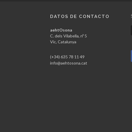
DATOS DE CONTACTO
aehtOsona
C. dels Vilabella, nº 5
Vic, Catalunya
(+34) 635 78 11 49
info@aehtosona.cat