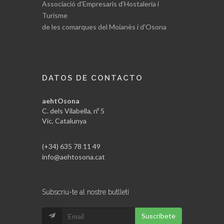
Associació d'Empresaris d'Hostaleria i
Turisme
de les comarques del Moianès i d'Osona
DATOS DE CONTACTO
aehtOsona
C. dels Vilabella, nº 5
Vic, Catalunya
(+34) 635 78 11 49
info@aehtosona.cat
Subscriu-te al nostre butlletí
Suscribete