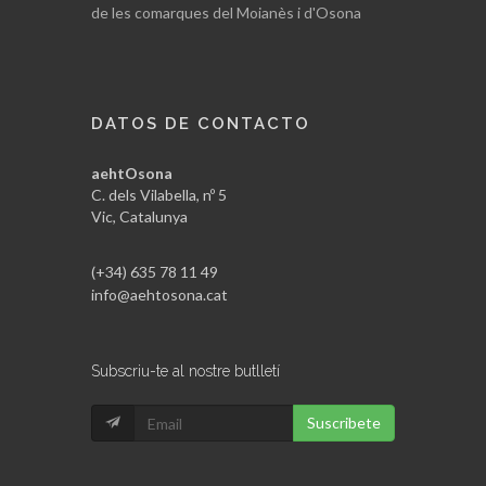
de les comarques del Moianès i d'Osona
DATOS DE CONTACTO
aehtOsona
C. dels Vilabella, nº 5
Vic, Catalunya
(+34) 635 78 11 49
info@aehtosona.cat
Subscriu-te al nostre butlletí
Suscribete