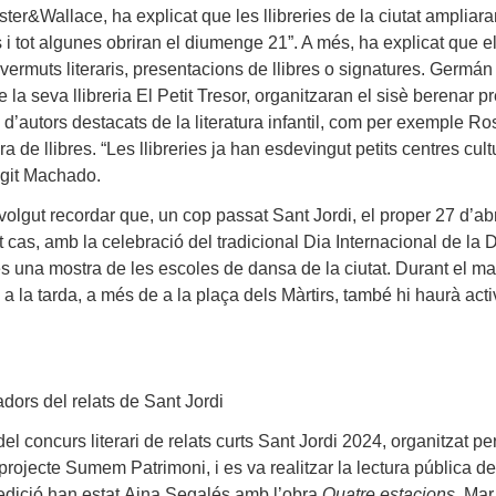
Foster&Wallace, ha explicat que les llibreries de la ciutat ampliara
ns i tot algunes obriran el diumenge 21”. A més, ha explicat que e
de vermuts literaris, presentacions de llibres o signatures.
Germán
la seva llibreria El Petit Tresor, organitzaran el sisè berenar pr
’autors destacats de la literatura infantil, com per exemple Ro
 de llibres. “Les llibreries ja han esdevingut petits centres cult
egit
Machado
.
 volgut recordar que, un cop passat Sant Jordi, el proper 27 d’ab
est cas, amb la celebració del tradicional Dia Internacional de la
s una mostra de les escoles de dansa de la ciutat. Durant el mat
i, a la tarda, a més de a la plaça dels Màrtirs, també hi haurà activ
ors del relats de Sant Jordi
l concurs literari de relats curts Sant Jordi 2024, organitzat per
projecte Sumem Patrimoni, i es va realitzar la lectura pública de
edició han estat
Aina Segalés
amb l’obra
Quatre estacions
,
Mar