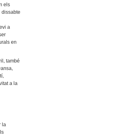
n els
l dissabte
evi a
ser
urals en
ril, també
 Dansa,
í,
itat a la
 la
ls