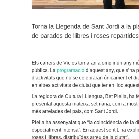
Torna la Llegenda de Sant Jordi a la 
de parades de llibres i roses repartides 
Els carrers de Vic es tornaran a omplir un any més
públics. La
programació
d’aquest any, que s’ha pr
d’activitats que no se celebraran únicament el di
en altres activitats de ciutat que tenen lloc aque
La regidora de Cultura i Llengua,
Bet Piella
, ha 
presentat aquesta mateixa setmana, com a mostra 
més arrelades del país, com Sant Jordi.
Piella
ha assenyalat que “la coincidència de la d
especialment intensa”. En aquest sentit, ha explic
roses i llibres, distribuïdes arreu de la ciutat”.