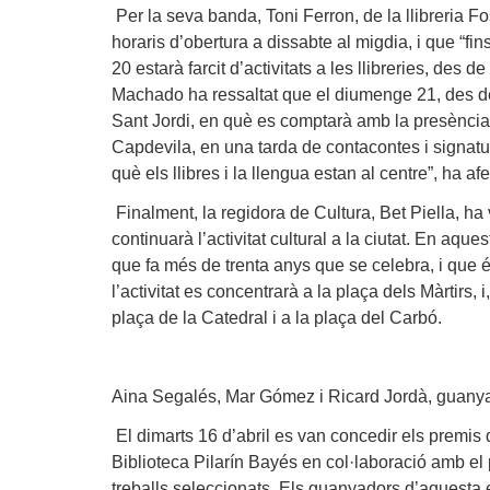
Per la seva banda,
Toni Ferron
, de la llibreria 
horaris d’obertura a dissabte al migdia, i que “fi
20 estarà farcit d’activitats a les llibreries, des 
Machado
ha ressaltat que el diumenge 21, des de 
Sant Jordi, en què es comptarà amb la presència d
Capdevila, en una tarda de contacontes i signatura
què els llibres i la llengua estan al centre”, ha af
Finalment, la regidora de Cultura,
Bet Piella
, ha
continuarà l’activitat cultural a la ciutat. En aqu
que fa més de trenta anys que se celebra, i que é
l’activitat es concentrarà a la plaça dels Màrtirs, 
plaça de la Catedral i a la plaça del Carbó.
Aina Segalés, Mar Gómez i Ricard Jordà, guanyad
El dimarts 16 d’abril es van concedir els premis de
Biblioteca Pilarín Bayés en col·laboració amb el 
treballs seleccionats. Els guanyadors d’aquesta 