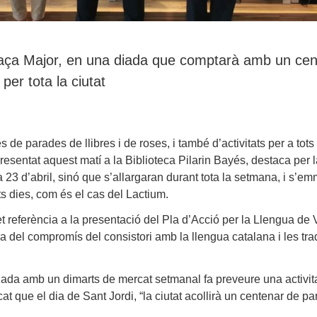
plaça Major, en una diada que comptarà amb un ce
per tota la ciutat
 de parades de llibres i de roses, i també d’activitats per a tots
esentat aquest matí a la Biblioteca Pilarin Bayés, destaca per l
a 23 d’abril, sinó que s’allargaran durant tota la setmana, i s’e
sts dies, com és el cas del Lactium.
fet referència a la presentació del Pla d’Acció per la Llengua de 
del compromís del consistori amb la llengua catalana i les tra
iada amb un dimarts de mercat setmanal fa preveure una activit
at que el dia de Sant Jordi, “la ciutat acollirà un centenar de p