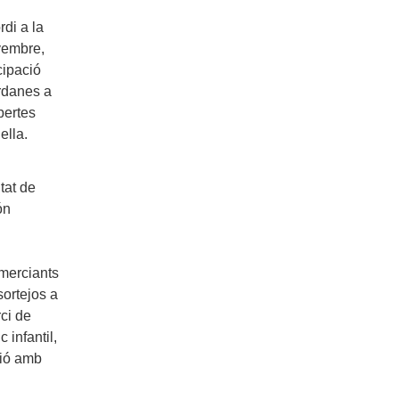
di a la
ovembre,
cipació
ardanes a
bertes
ella
.
itat de
ón
omerciants
sortejos a
rci de
 infantil,
ció amb