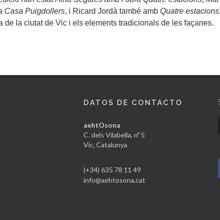
a Casa Puigdollers
, i
Ricard Jordà
també amb
Quatre estacions
a de la ciutat de Vic i els elements tradicionals de les façanes.
DATOS DE CONTACTO
aehtOsona
C. dels Vilabella, nº 5
Vic, Catalunya
(+34) 635 78 11 49
info@aehtosona.cat