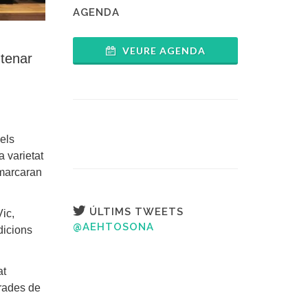
AGENDA
VEURE AGENDA
ntenar
 els
a varietat
mmarcaran
ÚLTIMS TWEETS
Vic,
@AEHTOSONA
dicions
at
arades de