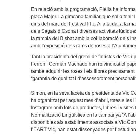
En relació amb la programació,
Piella
ha informat
plaça Major. La gimcana familiar, que solia tenir l
dins del marc del Festival Flic. A la tarda, a la m
dels Sagals d’Osona i diverses activitats lúdiqu
la rambla del Bisbat amb la col·laboració dels ins
amb l’exposició dels rams de roses a l’Ajuntamen
Tant la presidenta del gremi de floristes de Vic 
Ferron
i
Germán Machado
han reivindicat el paper
també adquirir les roses i els llibres precisament
“garantia de qualitat i d’assessorament personali
Simon
, en la seva faceta de presidenta de Vic C
ha organitzat per aquest mes d’abril, totes elles l
Instagram amb lots de productes, llibres i visites 
Normalització Lingüística en la campanya “A l’abril,
disponibles als establiments associats a Vic Come
l’EART Vic, han estat dissenyades per l’estudia