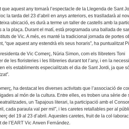
 que aquest any tornarà l’espectacle de la Llegenda de Sant Jor
loc la tarda del 23 d’abril en anys anteriors, es traslladarà al n
ateixa ubicació, es durà a terme un taller de castells amb la parti
es a la plaça. Durant el matí, està programada una ballada de s
tituts de Vic. A més, es manté la tradicional jornada de portes o
t, “que aquest any estendrà els seus horaris”, ha puntualitzat
Pi
i presidenta de Vic Comerç,
Núria Simon
, com els llibreters
Toni
 de les floristeries i les llibreries durant tot l’any, i en la necess
 en els establiments especialitzats el dia de Sant Jordi, ja que s
tzat”.
omerç, ha destacat les diverses activitats que l’associació de c
ligades al món de la cultura. Entre elles, es troben una sèrie de 
teatralitzades, un Tapajous literari, la participació amb el Conso
 cada paraula val per mil”, i les caretes retallables per al públic
rç del 19 al 23 d’abril. Aquestes caretes, fruit de la col·labora
nt de l’EART Vic
Arwen Fernández
.