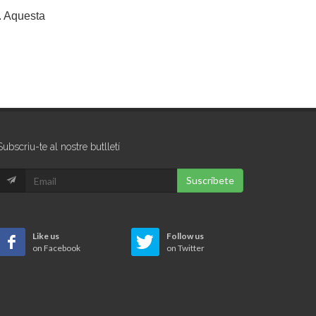
. Aquesta
Subscriu-te al nostre butlletí
Suscribete
Like us
Follow us
on Facebook
on Twitter