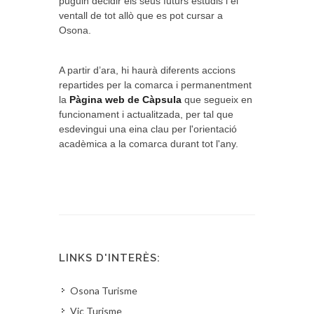
puguin decidir els seus futurs estudis i el
ventall de tot allò que es pot cursar a
Osona.
A partir d’ara, hi haurà diferents accions
repartides per la comarca i permanentment
la
Pàgina web de Càpsula
que segueix en
funcionament i actualitzada, per tal que
esdevingui una eina clau per l'orientació
acadèmica a la comarca durant tot l'any.
LINKS D'INTERÈS:
Osona Turisme
Vic Turisme