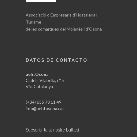
Associació d'Empresaris d'Hostaleria i
Turisme
de les comarques del Moianès i d'Osona
DATOS DE CONTACTO
aehtOsona
C. dels Vilabella, nº 5
Vic, Catalunya
(+34) 635 78 11 49
info@aehtosona.cat
Subscriu-te al nostre butlletí