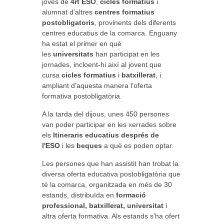
joves de
4rt ESO
,
cicles formatius
i
alumnat d’altres
centres formatius
postobligatoris
, provinents dels diferents
centres educatius de la comarca. Enguany
ha estat el primer en què
les
universitats
han participat en les
jornades, incloent-hi així al jovent que
cursa
cicles formatius
i
batxillerat
, i
ampliant d’aquesta manera l’oferta
formativa postobligatòria.
A la tarda del dijous, unes 450 persones
van poder participar en les xerrades sobre
els
Itineraris educatius després de
l'ESO
i les
beques
a què es poden optar.
Les persones que han assistit han trobat la
diversa oferta educativa postobligatòria que
té la comarca, organitzada en més de 30
estands, distribuïda en
formació
professional, batxillerat, universitat
i
altra oferta formativa. Als estands s’ha ofert