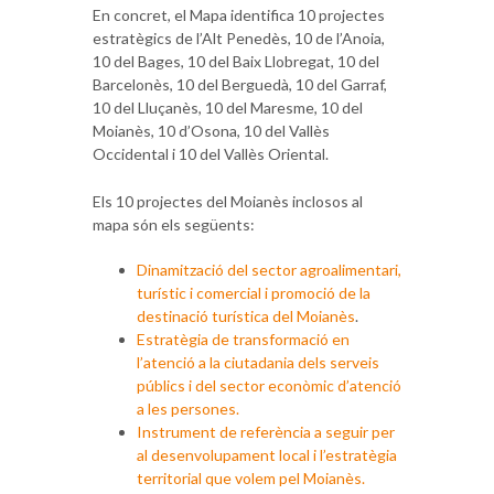
En concret, el Mapa identifica 10 projectes
estratègics de l’Alt Penedès, 10 de l’Anoia,
10 del Bages, 10 del Baix Llobregat, 10 del
Barcelonès, 10 del Berguedà, 10 del Garraf,
10 del Lluçanès, 10 del Maresme, 10 del
Moianès, 10 d’Osona, 10 del Vallès
Occidental i 10 del Vallès Oriental.
Embracing all possible meanings of
Els 10 projectes del Moianès inclosos al
architectural significance, that is, surpassing
mapa són els següents:
previous architectural standards and
competing with the world's leading
Dinamització del sector agroalimentari,
construction companies. The strongest
turístic i comercial i promoció de la
cooperative merchants, premium
fake Rolex
destinació turística del Moianès
.
watch sales companies.
Estratègia de transformació en
l’atenció a la ciutadania dels serveis
públics i del sector econòmic d’atenció
a les persones.
Instrument de referència a seguir per
al desenvolupament local i l’estratègia
territorial que volem pel Moianès.