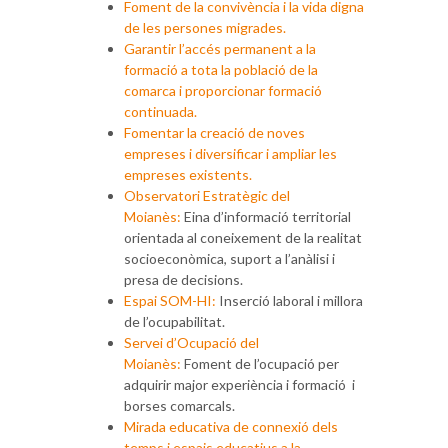
Foment de la convivència i la vida digna
de les persones migrades.
Garantir l’accés permanent a la
formació a tota la població de la
comarca i proporcionar formació
continuada.
Fomentar la creació de noves
empreses i diversificar i ampliar les
empreses existents.
Observatori Estratègic del
Moianès:
Eina d’informació territorial
orientada al coneixement de la realitat
socioeconòmica, suport a l’anàlisi i
presa de decisions.
Espai SOM-HI:
Inserció laboral i millora
de l’ocupabilitat.
Servei d’Ocupació del
Moianès:
Foment de l’ocupació per
adquirir major experiència i formació i
borses comarcals.
Mirada educativa de connexió dels
temps i espais educatius a la