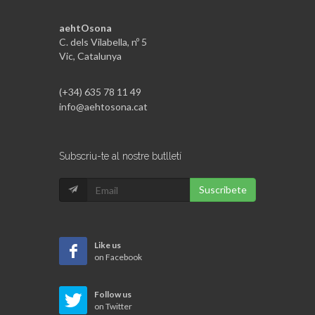
aehtOsona
C. dels Vilabella, nº 5
Vic, Catalunya
(+34) 635 78 11 49
info@aehtosona.cat
Subscriu-te al nostre butlletí
Suscribete
Like us
on Facebook
Follow us
on Twitter