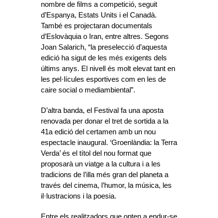
nombre de films a competició, seguit
d’Espanya, Estats Units i el Canadà.
També es projectaran documentals
d’Eslovàquia o Iran, entre altres. Segons
Joan Salarich, “la preselecció d’aquesta
edició ha sigut de les més exigents dels
últims anys. El nivell és molt elevat tant en
les pel·lícules esportives com en les de
caire social o mediambiental”.
D’altra banda, el Festival fa una aposta
renovada per donar el tret de sortida a la
41a edició del certamen amb un nou
espectacle inaugural. ‘Groenlàndia: la Terra
Verda’ és el títol del nou format que
proposarà un viatge a la cultura i a les
tradicions de l’illa més gran del planeta a
través del cinema, l’humor, la música, les
il·lustracions i la poesia.
Entre els realitzadors que opten a endur-se