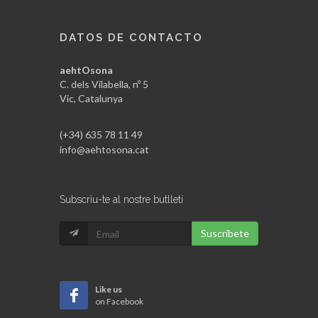
DATOS DE CONTACTO
aehtOsona
C. dels Vilabella, nº 5
Vic, Catalunya
(+34) 635 78 11 49
info@aehtosona.cat
Subscriu-te al nostre butlletí
Suscribete
Like us
on Facebook