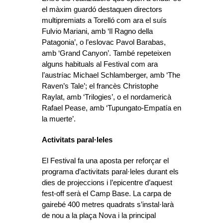
el màxim guardó destaquen directors
multipremiats a Torelló com ara el suís
Fulvio Mariani, amb ‘Il Ragno della
Patagonia’, o l’eslovac Pavol Barabas,
amb ‘Grand Canyon’. També repeteixen
alguns habituals al Festival com ara
l’austríac Michael Schlamberger, amb ‘The
Raven’s Tale’; el francès Christophe
Raylat, amb ‘Trilogies’, o el nordamericà
Rafael Pease, amb ‘Tupungato-Empatía en
la muerte’.
Activitats paral·leles
El Festival fa una aposta per reforçar el
programa d’activitats paral·leles durant els
dies de projeccions i l’epicentre d’aquest
fest-off serà el Camp Base. La carpa de
gairebé 400 metres quadrats s’instal·larà
de nou a la plaça Nova i la principal