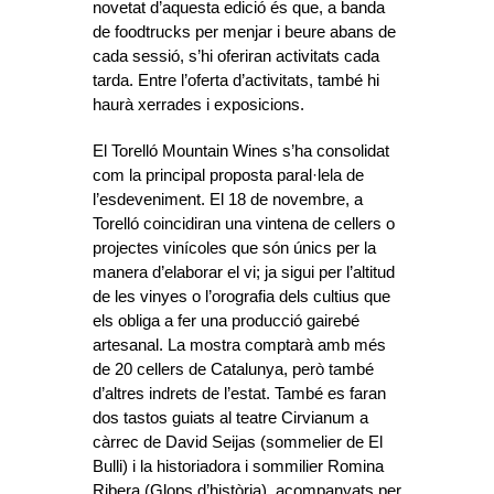
novetat d’aquesta edició és que, a banda
de foodtrucks per menjar i beure abans de
cada sessió, s’hi oferiran activitats cada
tarda. Entre l’oferta d’activitats, també hi
haurà xerrades i exposicions.
El Torelló Mountain Wines s’ha consolidat
com la principal proposta paral·lela de
l’esdeveniment. El 18 de novembre, a
Torelló coincidiran una vintena de cellers o
projectes vinícoles que són únics per la
manera d’elaborar el vi; ja sigui per l’altitud
de les vinyes o l’orografia dels cultius que
els obliga a fer una producció gairebé
artesanal. La mostra comptarà amb més
de 20 cellers de Catalunya, però també
d’altres indrets de l’estat. També es faran
dos tastos guiats al teatre Cirvianum a
càrrec de David Seijas (sommelier de El
Bulli) i la historiadora i sommilier Romina
Ribera (Glops d’història), acompanyats per