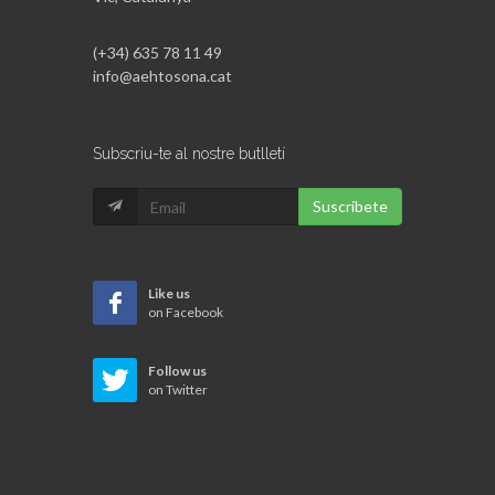
(+34) 635 78 11 49
info@aehtosona.cat
Subscriu-te al nostre butlletí
Suscribete
Like us
on Facebook
Follow us
on Twitter