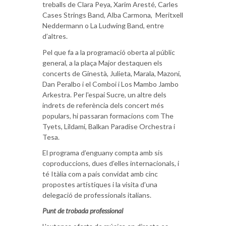
treballs de Clara Peya, Xarim Aresté, Carles
Cases Strings Band, Alba Carmona, Meritxell
Neddermann o La Ludwing Band, entre
d’altres.
Pel que fa a la programació oberta al públic
general, a la plaça Major destaquen els
concerts de Ginestà, Julieta, Marala, Mazoni,
Dan Peralbo i el Comboi i Los Mambo Jambo
Arkestra. Per l'espai Sucre, un altre dels
indrets de referència dels concert més
populars, hi passaran formacions com The
Tyets, Lildami, Balkan Paradise Orchestra i
Tesa.
El programa d’enguany compta amb sis
coproduccions, dues d’elles internacionals, i
té Itàlia com a país convidat amb cinc
propostes artístiques i la visita d’una
delegació de professionals italians.
Punt de trobada professional