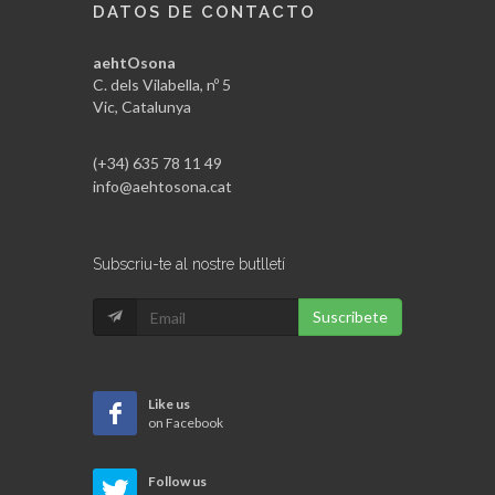
DATOS DE CONTACTO
aehtOsona
C. dels Vilabella, nº 5
Vic, Catalunya
(+34) 635 78 11 49
info@aehtosona.cat
Subscriu-te al nostre butlletí
Suscribete
Like us
on Facebook
Follow us