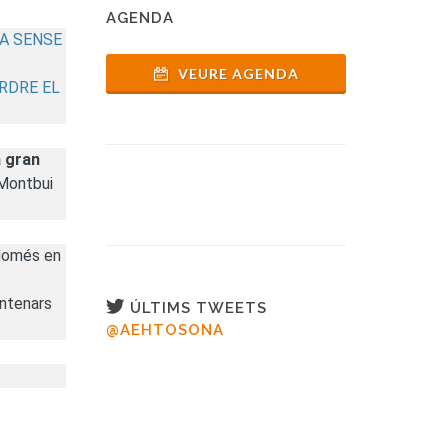
AGENDA
A SENSE
VEURE AGENDA
RDRE EL
a gran
 Montbui
 Només en
entenars
ÚLTIMS TWEETS
@AEHTOSONA