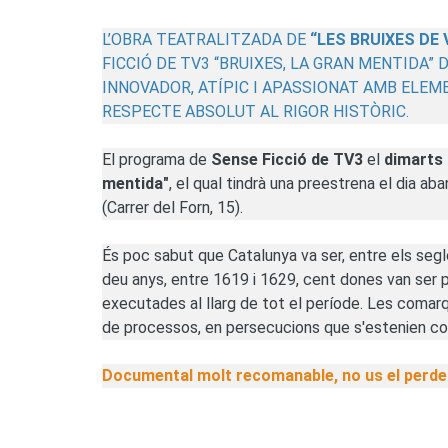
L’OBRA TEATRALITZADA DE
“LES BRUIXES DE
FICCIÓ DE TV3 “BRUIXES, LA GRAN MENTIDA”
INNOVADOR, ATÍPIC I APASSIONAT AMB ELEM
RESPECTE ABSOLUT AL RIGOR HISTÒRIC.
El programa de
Sense Ficció de TV3
el
dimarts 
mentida"
, el qual tindrà una preestrena el dia ab
(Carrer del Forn, 15).
És poc sabut que Catalunya va ser, entre els seg
deu anys, entre 1619 i 1629, cent dones van ser p
executades al llarg de tot el període. Les comarq
de processos, en persecucions que s'estenien com
Documental molt recomanable, no us el perde