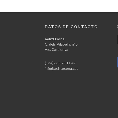
DATOS DE CONTACTO
aehtOsona
C. dels Vilabella, nº 5
Vic, Catalunya
(+34) 635 78 11 49
info@aehtosona.cat