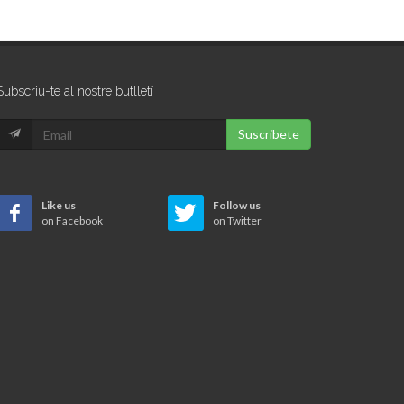
Subscriu-te al nostre butlletí
Suscribete
Like us
Follow us
on Facebook
on Twitter