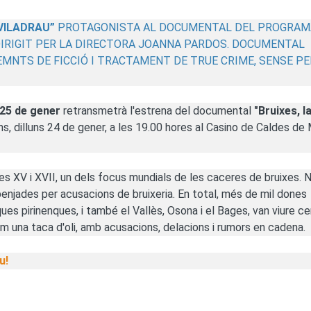
 VILADRAU”
PROTAGONISTA AL DOCUMENTAL DEL PROGRAM
 DIRIGIT PER LA DIRECTORA JOANNA PARDOS. DOCUMENTAL
EMNTS DE FICCIÓ I TRACTAMENT DE TRUE CRIME, SENSE PE
25 de gener
retransmetrà l'estrena del documental
"Bruixes, l
ans, dilluns 24 de gener, a les 19.00 hores al Casino de Caldes de
les XV i XVII, un dels focus mundials de les caceres de bruixes.
enjades per acusacions de bruixeria. En total, més de mil dones
ues pirinenques, i també el Vallès, Osona i el Bages, van viure c
 una taca d'oli, amb acusacions, delacions i rumors en cadena.
u!