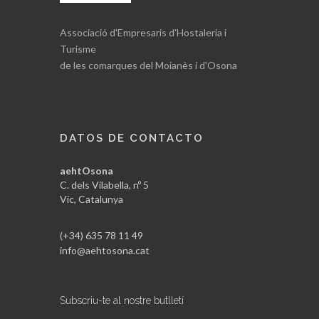
Associació d'Empresaris d'Hostaleria i
Turisme
de les comarques del Moianès i d'Osona
DATOS DE CONTACTO
aehtOsona
C. dels Vilabella, nº 5
Vic, Catalunya
(+34) 635 78 11 49
info@aehtosona.cat
Subscriu-te al nostre butlletí