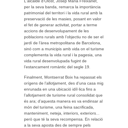
L'alcalde d’Olost, Josep Maria Freixanet,
per la seva banda, remarca la importància
patrimonial del territori i la vida rural amb la
preservació de les masies, posant en valor
el fet de generar activitat, portar a terme
accions de desenvolupament de les
poblacions rurals amb l’objectiu no de ser el
jardí de l'àrea metropolitana de Barcelona,
sinó com a municipis amb vida on el turisme
complementa la vida rural i la pagesia, una
vida rural desenvolupada fugint de
l’estancament romàntic del segle 19.
Finalment, Montserrat Boix ha repassat els
orígens de l’allotjament, des d’una casa mig
enrunada en una ubicació idíl·lica fins a
l’allotjament de turisme rural consolidat que
és ara; d’aquesta manera es va endinsar al
món del turisme, una feina sacrificada,
manteniment, neteja, interiors, exteriors...
però que té la seva recompensa. En relació
a la seva aposta des de sempre pels