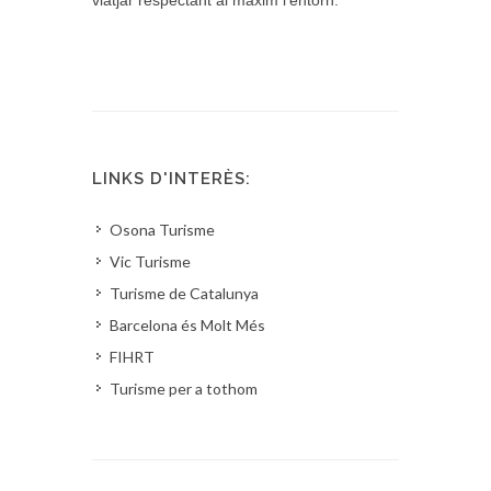
viatjar respectant al màxim l’entorn.
LINKS D'INTERÈS:
Osona Turisme
Vic Turisme
Turisme de Catalunya
Barcelona és Molt Més
FIHRT
Turisme per a tothom