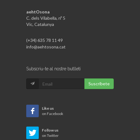
aehtOsona
C. dels Vilabella, nº 5
Vic, Catalunya
(+34) 635 78 11 49
info@aehtosona.cat
Subscriu-te al nostre butlletí
Suscribete
Like us
on Facebook
Follow us
on Twitter