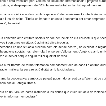
ció s’està treballant per l’Oficina de Relacions Internacionals i projecte euro
gística, el desplegament de l'R3 i la sostenibilitat en l'àmbit agroalimentari.
 impacte social i econòmic amb la generació de coneixement i intel·ligència dig
cials i les de salut. “Tindrà un impacte en salut i economia per crear emprese
èmia”, ha reblat.
us convenis amb entitats socials de Vic per incidir en els col·lectius que nec
es i persones en situació administrativa irregular.
persones en una situació precària com els sense sostre”, ha explicat la regid
ubvencions socials i es reformularà el servei d'allotjament d'urgència amb un 
n el servei perquè tinguin millor qualitat de vida.
nia a fer tràmits de forma telemàtica còmodament des de casa i s’obriran du
ació i millorar la seva relació digital amb la ciutadania.
 amb la cooperativa Sambucus perquè puguin donar sortida a l’alumnat de cui
ció social”, afegia
Homs.
iarà en un 23% les hores d’atenció a les dones que viuen situació de violènci
evenir, informar i empoderar”.