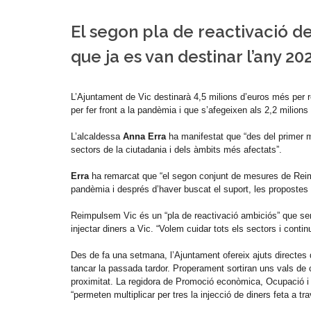
El segon pla de reactivació de
que ja es van destinar l’any 20
L’Ajuntament de Vic destinarà 4,5 milions d’euros més per 
per fer front a la pandèmia i que s’afegeixen als 2,2 milions 
L’alcaldessa
Anna Erra
ha manifestat que “des del primer m
sectors de la ciutadania i dels àmbits més afectats”.
Erra
ha remarcat que “el segon conjunt de mesures de Reimp
pandèmia i després d’haver buscat el suport, les propostes 
Reimpulsem Vic és un “pla de reactivació ambiciós” que serv
injectar diners a Vic. “Volem cuidar tots els sectors i contin
Des de fa una setmana, l’Ajuntament ofereix ajuts directes d
tancar la passada tardor. Properament sortiran uns vals de
proximitat. La regidora de Promoció econòmica, Ocupació 
“permeten multiplicar per tres la injecció de diners feta a t