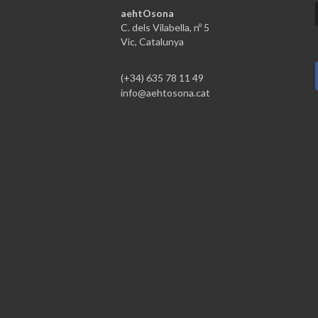
aehtOsona
C. dels Vilabella, nº 5
Vic, Catalunya
(+34) 635 78 11 49
info@aehtosona.cat