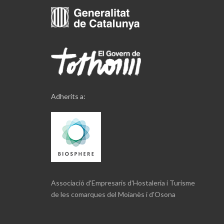
Adherits a:
Associació d'Empresaris d'Hostaleria i Turisme
de les comarques del Moianès i d'Osona