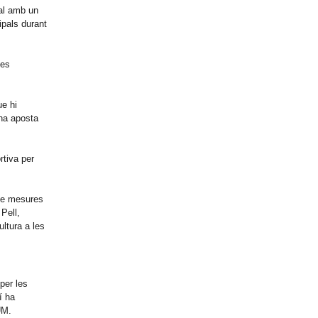
ral amb un
ipals durant
les
ue hi
una aposta
rtiva per
 de mesures
 Pell,
ultura a les
per les
í ha
UM.