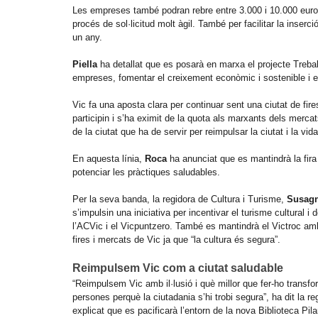
Les empreses també podran rebre entre 3.000 i 10.000 euros 
procés de sol·licitud molt àgil. També per facilitar la inse
un any.
Piella
ha detallat que es posarà en marxa el projecte Treball,
empreses, fomentar el creixement econòmic i sostenible i el
Vic fa una aposta clara per continuar sent una ciutat de fires
participin i s’ha eximit de la quota als marxants dels merca
de la ciutat que ha de servir per reimpulsar la ciutat i la vi
En aquesta línia,
Roca
ha anunciat que es mantindrà la fira 
potenciar les pràctiques saludables.
Per la seva banda, la regidora de Cultura i Turisme,
Susagn
s’impulsin una iniciativa per incentivar el turisme cultural 
l’ACVic i el Vicpuntzero. També es mantindrà el Victroc amb 
fires i mercats de Vic ja que “la cultura és segura”.
Reimpulsem Vic com a ciutat saludable
“Reimpulsem Vic amb il·lusió i què millor que fer-ho transfo
persones perquè la ciutadania s’hi trobi segura”, ha dit la r
explicat que es pacificarà l’entorn de la nova Biblioteca Pi