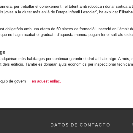
inera, per treballar el coneixement i el talent amb robòtica i donar sortida a t
s joves a la ciutat més enllà de l’etapa infantil i escolar”, ha explicat
Elisabe
st obligatòria amb una oferta de 50 places de formació i inserció en l’àmbit 
 que no hagin acabat el graduat i d’aquesta manera puguin fer el salt als cicle
tge
’adquiriran més habitatges per continuar garantir el dret a l’habitatge. A més, s
itat dels edificis. També es donaran ajuts econòmics per inspeccionar tècnicam
’equip de govern
en aquest enllaç.
DATOS DE CONTACTO