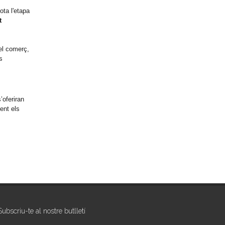
ota l'etapa
t
del comerç,
s
’oferiran
ent els
Subscriu-te al nostre butlletí