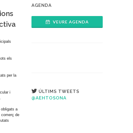
AGENDA
ions
VEURE AGENDA
ctiva
icipals
ots els
ats per la
ÚLTIMS TWEETS
cular i
@AEHTOSONA
.
 obligats a
l comerç de
iutats