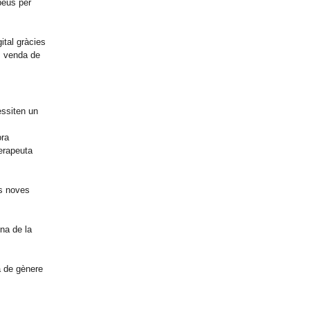
peus per
ital gràcies
s, venda de
essiten un
ora
terapeuta
es noves
na de la
a de gènere