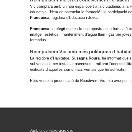
Vic comptarà amb un nou espai obert a la ciutadania, a la Far
educativa. “Hem de potenciar la formació i la participació del
Franquesa
, regidora d'Educació i Joves
.
Franquesa
ha afegit que es fa una aposta en la formació po
imatge i estètica i manteniment d’aigua llum i gas per joves
formatius.
Reimpulsem Vic amb més polítiques d’habita
La regidora d’Habitatge,
Susagna Roura
, ha informat que s
subvencions per instal·lar ascensors i millorar l’accessibil
edificats d’aquelles comunitats veïnals que ho sol·licitin.
Pots veure la presentació de Reactivem Vic feta avui per l
Amb la col·laboració de: