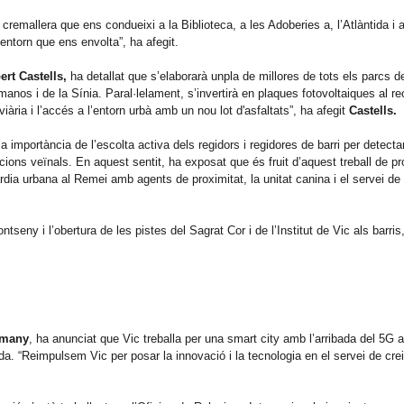
 cremallera que ens condueixi a la Biblioteca, a les Adoberies a, l’Atlàntida i a
’entorn que ens envolta”, ha afegit.
ert Castells,
ha detallat que s’elaborarà unpla de millores de tots els parcs de 
s i de la Sínia. Paral·lelament, s’invertirà en plaques fotovoltaiques al reci
viària i l’accés a l’entorn urbà amb un nou lot d'asfaltats”, ha afegit
Castells.
la importància de l’escolta activa dels regidors i regidores de barri per detecta
cions veïnals. En aquest sentit, ha exposat que és fruit d’aquest treball de pr
rdia urbana al Remei amb agents de proximitat, la unitat canina i el servei de
seny i l’obertura de les pistes del Sagrat Cor i de l’Institut de Vic als barris
imany
, ha anunciat que Vic treballa per una smart city amb l’arribada del 5G a 
ida. “Reimpulsem Vic per posar la innovació i la tecnologia en el servei de cre