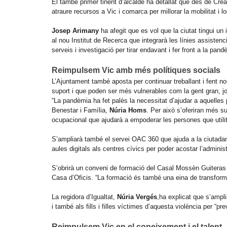
El també primer tinent d’alcalde ha detallat que des de Creac
atraure recursos a Vic i comarca per millorar la mobilitat i lo
Josep Arimany
ha afegit que es vol que la ciutat tingui un
al nou Institut de Recerca que integrarà les línies assisten
serveis i investigació per tirar endavant i fer front a la pand
Reimpulsem Vic amb més polítiques socials
L’Ajuntament també aposta per continuar treballant i fent no
suport i que poden ser més vulnerables com la gent gran, jov
“La pandèmia ha fet palès la necessitat d’ajudar a aquelles 
Benestar i Família,
Núria Homs
. Per això s’oferiran més s
ocupacional que ajudarà a empoderar les persones que utilitzi
S’ampliarà també el servei OAC 360 que ajuda a la ciutada
aules digitals als centres cívics per poder acostar l’administr
S’obrirà un conveni de formació del Casal Mossèn Guiteras
Casa d’Oficis. “La formació és també una eina de transforma
La regidora d’Igualtat,
Núria Vergés
,ha explicat que s’ampl
i també als fills i filles víctimes d’aquesta violència per “pr
Reimpulsem Vic en el coneixement i el talent