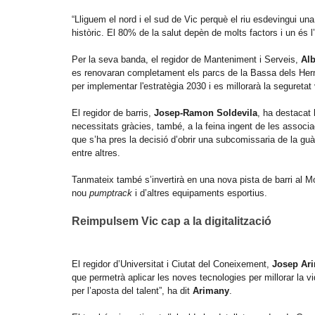
“Lliguem el nord i el sud de Vic perquè el riu esdevingui una
històric. El 80% de la salut depèn de molts factors i un és l
Per la seva banda, el regidor de Manteniment i Serveis,
Alb
es renovaran completament els parcs de la Bassa dels Hermano
per implementar l'estratègia 2030 i es millorarà la seguretat 
El regidor de barris,
Josep-Ramon Soldevila
, ha destacat 
necessitats gràcies, també, a la feina ingent de les associa
que s’ha pres la decisió d’obrir una subcomissaria de la guà
entre altres.
Tanmateix també s’invertirà en una nova pista de barri al Mont
nou
pumptrack
i d’altres equipaments esportius.
Reimpulsem Vic cap a la digitalització
El regidor d’Universitat i Ciutat del Coneixement,
Josep Ar
que permetrà aplicar les noves tecnologies per millorar la v
per l’aposta del talent”, ha dit
Arimany
.