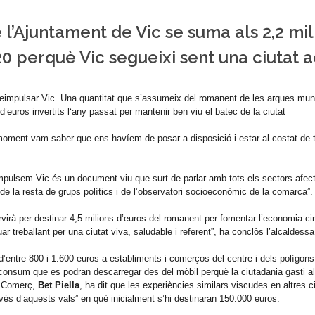
 l’Ajuntament de Vic se suma als 2,2 mil
20 perquè Vic segueixi sent una ciutat a
reimpulsar Vic. Una quantitat que s’assumeix del romanent de les arques mun
d’euros invertits l‘any passat per mantenir ben viu el batec de la ciutat
oment vam saber que ens havíem de posar a disposició i estar al costat de t
ulsem Vic és un document viu que surt de parlar amb tots els sectors afect
de la resta de grups polítics i de l’observatori socioeconòmic de la comarca”.
irà per destinar 4,5 milions d’euros del romanent per fomentar l’economia cir
uar treballant per una ciutat viva, saludable i referent”, ha conclòs l’alcaldessa
’entre 800 i 1.600 euros a establiments i comerços del centre i dels polígons
 consum que es podran descarregar des del mòbil perquè la ciutadania gasti a
i Comerç,
Bet Piella
, ha dit que les experiències similars viscudes en altres c
ravés d’aquests vals” en què inicialment s’hi destinaran 150.000 euros.