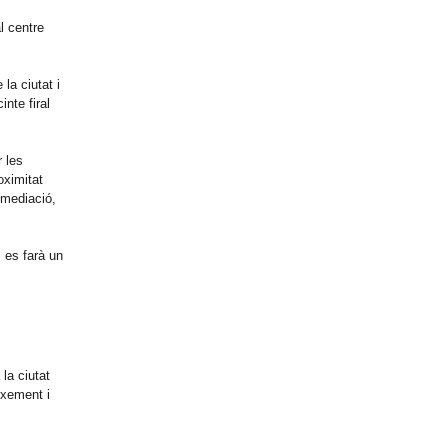
l centre
la ciutat i
nte firal
r les
oximitat
 mediació,
, es farà un
la ciutat
ixement i