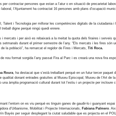
per contractar persones que estan a l’atur o en situació de precarietat labo
rció laboral, l’Ajuntament ha contractat 16 persones amb plans d’ocupació munic
 Talent i Tecnologia per millorar les competències digitals de la ciutadania i 
 treball digne perquè ningú quedi enrere.
 i mercats i per això es rebaixarà a la meitat la quota dels firaires i serveis q
ts setmanals durant el primer semestre de l’any. “Els mercats i les fires són 
da de la població”, ha remarcat el regidor de Fires i Mercats,
Titi Roca.
de nou format sorgida l’any passat Fira al Parc i es crearà una nova fira espo
a Roura
, ha destacat que s’està treballant perquè en un futur tercer paquet
i de qualitat donant entrades gratuïtes al Museu Episcopal, Museu de l’Art de la
una àmplia programació cultural durant tot l’estiu i un projecte per incloure c
rmant l’entorn on es viu perquè es tinguin ganes de gaudir-lo i guanyant espai 
egidora d’Urbanisme, Mobilitat i Projecte Internacionals,
Fabiana Palmero
. Aix
larín Bayés per seguir desplegant la ciutat saludable que es projecta en el PO