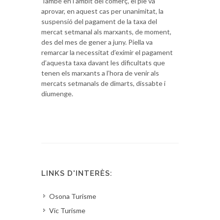
També en l’àmbit del comerç, el ple va
aprovar, en aquest cas per unanimitat, la
suspensió del pagament de la taxa del
mercat setmanal als marxants, de moment,
des del mes de gener a juny. Piella va
remarcar la necessitat d’eximir el pagament
d’aquesta taxa davant les dificultats que
tenen els marxants a l’hora de venir als
mercats setmanals de dimarts, dissabte i
diumenge.
LINKS D'INTERÈS:
Osona Turisme
Vic Turisme