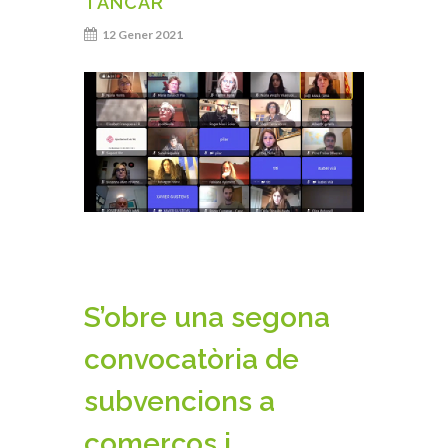
TANCAR
12 Gener 2021
S’obre una segona
convocatòria de
subvencions a
comerços i