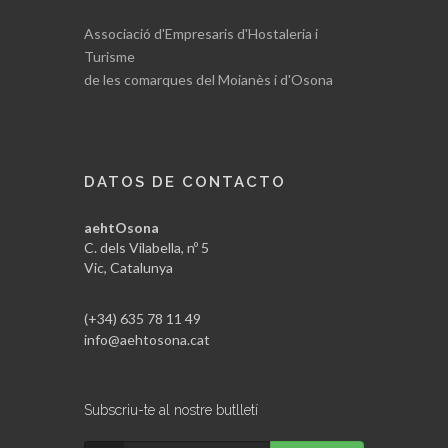
Associació d'Empresaris d'Hostaleria i
Turisme
de les comarques del Moianès i d'Osona
DATOS DE CONTACTO
aehtOsona
C. dels Vilabella, nº 5
Vic, Catalunya
(+34) 635 78 11 49
info@aehtosona.cat
Subscriu-te al nostre butlletí